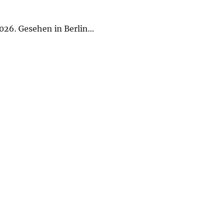
026. Gesehen in Berlin…
erlin“