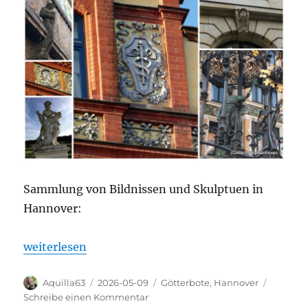
Sammlung von Bildnissen und Skulptuen in
Hannover:
„Götterbote in Hannover“
weiterlesen
Autor
Veröffentlicht
Kategorien
Aquilla63
2026-05-09
Götterbote
,
Hannover
am
zu
Schreibe einen Kommentar