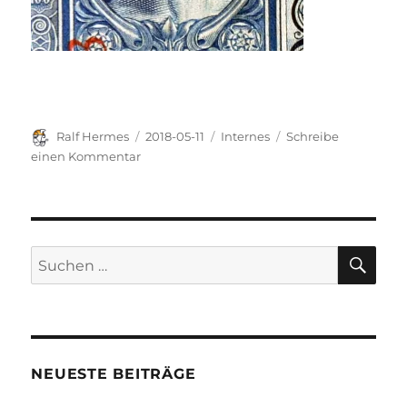
Autor
Veröffentlicht
Kategorien
Ralf Hermes
2018-05-11
Internes
Schreibe
am
zu
einen Kommentar
Diese
Seite
dient
zum
Üben
SU
Suchen
mit
nach:
WordPress
NEUESTE BEITRÄGE