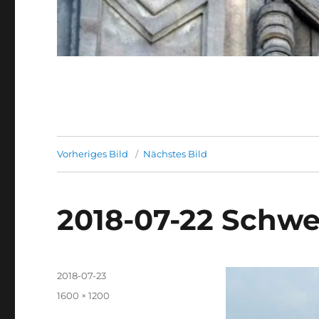
Vorheriges Bild
Nächstes Bild
2018-07-22 Schwe
Veröffentlicht
2018-07-23
am
Originalgröße
1600 × 1200