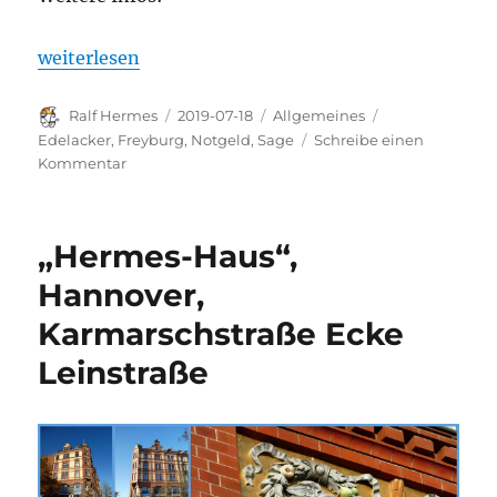
„Die Sage vom Edelacker in Freyburg (Unstrut) Sch
weiterlesen
Autor
Veröffentlicht
Kategorien
Schlagwörter
Ralf Hermes
2019-07-18
Allgemeines
am
Edelacker
,
Freyburg
,
Notgeld
,
Sage
Schreibe einen
zu
Kommentar
Die
Sage
vom
„Hermes-Haus“,
Edelacker
in
Hannover,
Freyburg
Karmarschstraße Ecke
(Unstrut)
Schloß
Leinstraße
Neuenburg: