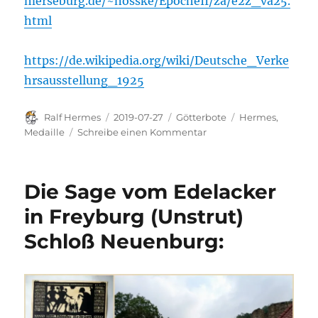
merseburg.de/~nosske/EpocheII/za/e2z_va25.
html
https://de.wikipedia.org/wiki/Deutsche_Verke
hrsausstellung_1925
Autor
Veröffentlicht
Kategorien
Schlagwörter
Ralf Hermes
2019-07-27
Götterbote
Hermes
,
am
zu
Medaille
Schreibe einen Kommentar
Hermes-
Medaille
1925
Die Sage vom Edelacker
in Freyburg (Unstrut)
Schloß Neuenburg: