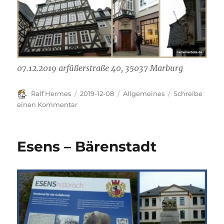
07.12.2019 arfüßerstraße 40, 35037 Marburg
Autor
Veröffentlicht
Kategorien
Ralf Hermes
2019-12-08
Allgemeines
Schreibe
am
zu
einen Kommentar
Marburg
Esens – Bärenstadt