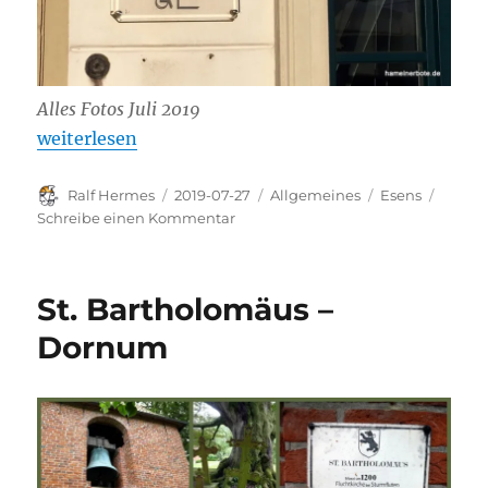
Alles Fotos Juli 2019
„Esens – Bärenstadt“
weiterlesen
Autor
Veröffentlicht
Kategorien
Schlagwörter
Ralf Hermes
2019-07-27
Allgemeines
Esens
am
zu
Schreibe einen Kommentar
Esens
–
Bärenstadt
St. Bartholomäus –
Dornum