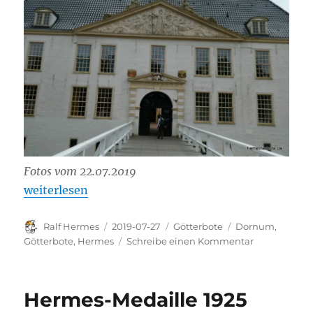
Fotos vom 22.07.2019
„Schloss Dornum“
weiterlesen
Autor
Veröffentlicht
Kategorien
Schlagwörter
Ralf Hermes
2019-07-27
Götterbote
Dornum
,
am
zu
Götterbote
,
Hermes
Schreibe einen Kommentar
Schloss
Dornum
Hermes-Medaille 1925