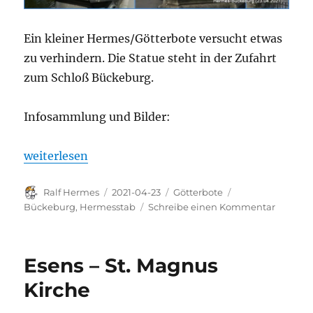
Ein kleiner Hermes/Götterbote versucht etwas
zu verhindern. Die Statue steht in der Zufahrt
zum Schloß Bückeburg.
Infosammlung und Bilder:
„Götterbote in Bückeburg – Raub der Sabinerinnen 
weiterlesen
Autor
Veröffentlicht
Kategorien
Schlagwörter
Ralf Hermes
2021-04-23
Götterbote
am
zu
Bückeburg
,
Hermesstab
Schreibe einen Kommentar
Götterb
in
Bückeb
Esens – St. Magnus
–
Raub
Kirche
der
Sabiner