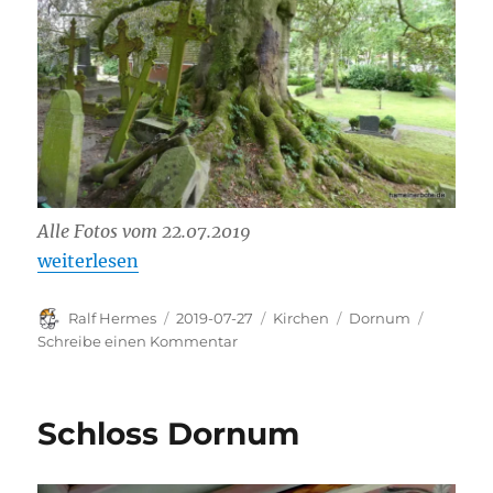
Alle Fotos vom 22.07.2019
„St. Bartholomäus – Dornum“
weiterlesen
Autor
Veröffentlicht
Kategorien
Schlagwörter
Ralf Hermes
2019-07-27
Kirchen
Dornum
am
zu
Schreibe einen Kommentar
St.
Bartholomäus
–
Schloss Dornum
Dornum