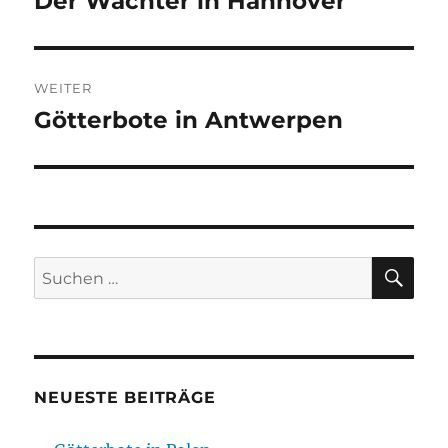
Der Wächter in Hannover
Beitrag:
WEITER
Götterbote in Antwerpen
Nächster
Beitrag:
SU
Suchen
nach:
NEUESTE BEITRÄGE