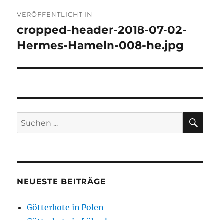
Beitragsnavigation
VERÖFFENTLICHT IN
cropped-header-2018-07-02-
Hermes-Hameln-008-he.jpg
SU
Suchen
nach:
NEUESTE BEITRÄGE
Götterbote in Polen