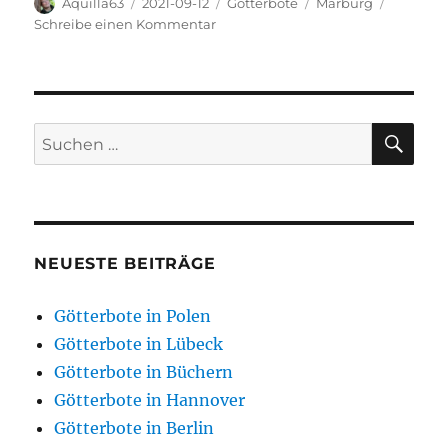
Autor
Veröffentlicht
Kategorien
Schlagwörter
Aquilla63
2021-09-12
Götterbote
Marburg
am
zu
Schreibe einen Kommentar
Götterbote
in
Marburg:
Barfüßerstraße
40
SU
Suchen
nach:
NEUESTE BEITRÄGE
Götterbote in Polen
Götterbote in Lübeck
Götterbote in Büchern
Götterbote in Hannover
Götterbote in Berlin