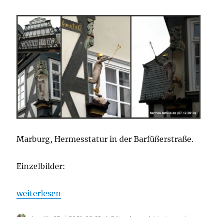
Marburg, Hermesstatur in der Barfüßerstraße.
Einzelbilder:
„Götterbote in Marburg: Barfüßerstraße 40“
weiterlesen