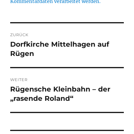
Kommentardaten verarbeitet werden.
Beitragsnavigation
ZURÜCK
Dorfkirche Mittelhagen auf
Vorheriger
Beitrag:
Rügen
WEITER
Rügensche Kleinbahn – der
Nächster
Beitrag:
„rasende Roland“